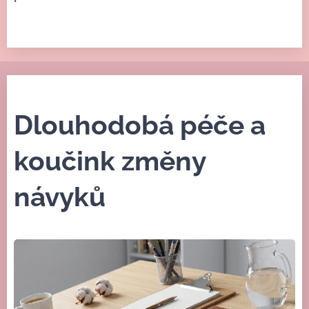
Dlouhodobá péče a
koučink změny
návyků